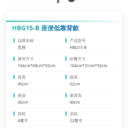
HBG15-B 座便低靠背款
品牌名称
产品型号
互邦
HBG15-B
展开尺寸
折叠尺寸
104cm*68cm*92cm
104cm*31cm*92cm
座宽
座高
45cm
52cm
座深
靠背高
45cm
40cm
前轮
后轮
6英寸
22英寸